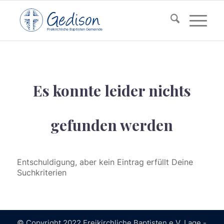
F
reikirchl
ic
he
Ba
pt
isten Gemeinde
Es konnte leider nichts
gefunden werden
Entschuldigung, aber kein Eintrag erfüllt Deine
Suchkriterien
© Copyright 2022 Freikirchliche Baptisten e.V. Lage -