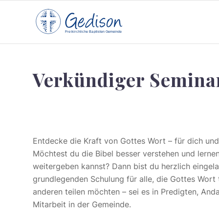
F
reikirchl
ic
he
Ba
pt
isten Gemeinde
Verkündiger Semina
Entdecke die Kraft von Gottes Wort – für dich un
Möchtest du die Bibel besser verstehen und lernen
weitergeben kannst? Dann bist du herzlich eingel
grundlegenden Schulung für alle, die Gottes Wort 
anderen teilen möchten – sei es in Predigten, And
Mitarbeit in der Gemeinde.