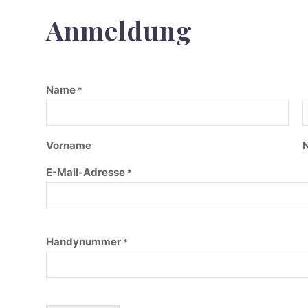
Anmeldung
Name
*
Vorname
E-Mail-Adresse
*
N
Handynummer
*
a
m
e
H
a