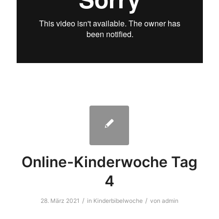
Online-Kinderwoche Tag
4
/
/
28. März 2021
in
Kinderbibelwoche
von
admin