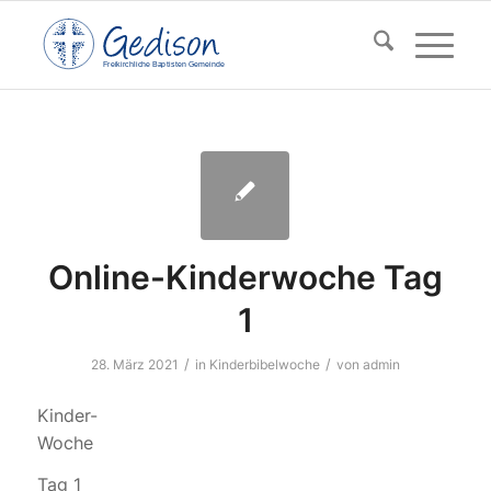
F
reikirchl
ic
he
Ba
pt
isten Gemeinde
Online-Kinderwoche Tag
1
/
/
28. März 2021
in
Kinderbibelwoche
von
admin
Kinder-
Woche
Tag 1