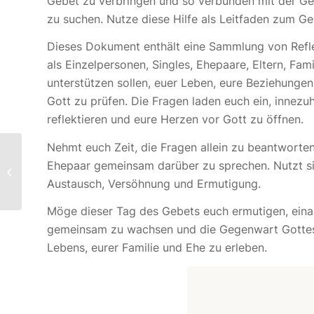
Gebet zu verbringen und so verbunden mit der Ge
zu suchen. Nutze diese Hilfe als Leitfaden zum Ge
Dieses Dokument enthält eine Sammlung von Refle
als Einzelpersonen, Singles, Ehepaare, Eltern, Fam
unterstützen sollen, euer Leben, eure Beziehungen
Gott zu prüfen. Die Fragen laden euch ein, innezuh
reflektieren und eure Herzen vor Gott zu öffnen.
Nehmt euch Zeit, die Fragen allein zu beantworten
Die Botschaft, die
Ehepaar gemeinsam darüber zu sprechen. Nutzt sie
alles verändert -Neue
Austausch, Versöhnung und Ermutigung.
Predigtreihe
Möge dieser Tag des Gebets euch ermutigen, eina
gemeinsam zu wachsen und die Gegenwart Gottes
Lebens, eurer Familie und Ehe zu erleben.