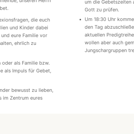
meinde, unseren Herrn
um die Gebetszeiten a
bet.
Gott zu prüfen.
Um 18:30 Uhr kommen
xionsfragen, die euch
den Tag abzuschließen
ilien und Kinder dabei
aktuellen Predigtreih
 und eure Familie vor
wollen aber auch gem
alten, ehrlich zu
Jungschargruppen tref
 oder als Familie bzw.
 als Impuls für Gebet,
nder bewusst zu lieben,
 im Zentrum eures