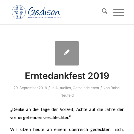
F
reikirchl
ic
he
Ba
pt
isten Gemeinde
Erntedankfest 2019
/
/
29. September 2019
in
Aktuelles
,
Gemeindeleben
von
Rahel
Neufeld
„Denke an die Tage der Vorzeit, Achte auf die Jahre der
vorhergehenden Geschlechter.“
Wir sitzen heute an einem überreich gedeckten Tisch,