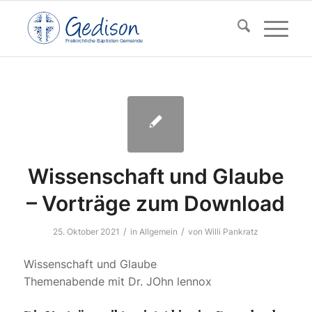
F
reikirchl
ic
he
Ba
pt
isten Gemeinde
Wissenschaft und Glaube
– Vorträge zum Download
/
/
25. Oktober 2021
in
Allgemein
von
Willi Pankratz
Wissenschaft und Glaube
Themenabende mit Dr. JOhn lennox