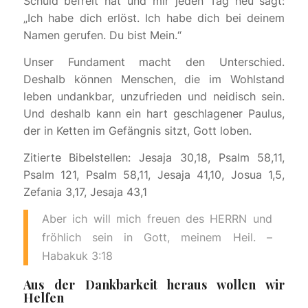
Schuld befreit hat und mir jeden Tag neu sagt:
„Ich habe dich erlöst. Ich habe dich bei deinem
Namen gerufen. Du bist Mein.“
Unser Fundament macht den Unterschied.
Deshalb können Menschen, die im Wohlstand
leben undankbar, unzufrieden und neidisch sein.
Und deshalb kann ein hart geschlagener Paulus,
der in Ketten im Gefängnis sitzt, Gott loben.
Zitierte Bibelstellen: Jesaja 30,18, Psalm 58
,11,
Psalm 121
, Psalm 58
,11, Jesaja 41,10, Josua 1,5,
Zefania 3,17, Jesaja 43,1
Aber ich will mich freuen des HERRN und
fröhlich sein in Gott, meinem Heil. –
Habakuk 3:18
Aus der Dankbarkeit heraus wollen wir
Helfen