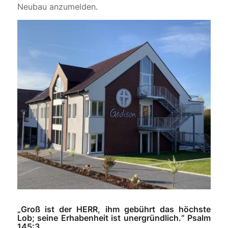
Neubau anzumelden.
„Groß ist der HERR, ihm gebührt das höchste
Lob; seine Erhabenheit ist unergründlich.“
Psalm
145:3