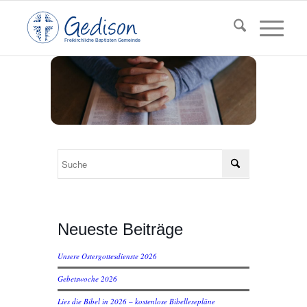
F
reikirchl
ic
he
Ba
pt
isten Gemeinde
Neueste Beiträge
Unsere Ostergottesdienste 2026
Gebetswoche 2026
Lies die Bibel in 2026 – kostenlose Bibellesepläne