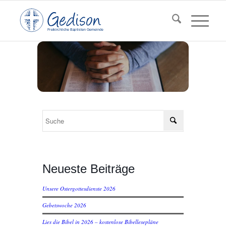
F
reikirchl
ic
he
Ba
pt
isten Gemeinde
Neueste Beiträge
Unsere Ostergottesdienste 2026
Gebetswoche 2026
Lies die Bibel in 2026 – kostenlose Bibellesepläne