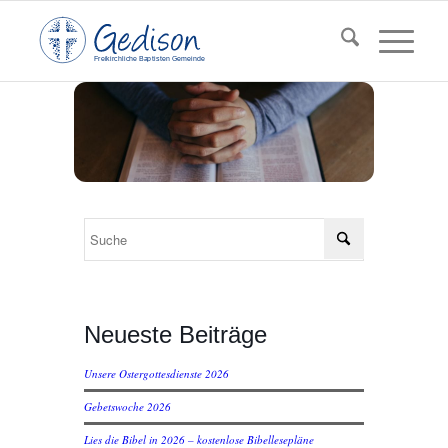
F
reikirchl
ic
he
Ba
pt
isten Gemeinde
Neueste Beiträge
Unsere Ostergottesdienste 2026
Gebetswoche 2026
Lies die Bibel in 2026 – kostenlose Bibellesepläne