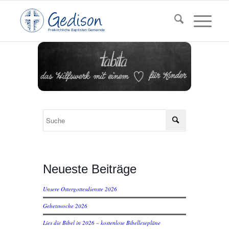
F
reikirchl
ic
he
Ba
pt
isten Gemeinde
Neueste Beiträge
Unsere Ostergottesdienste 2026
Gebetswoche 2026
Lies die Bibel in 2026 – kostenlose Bibellesepläne