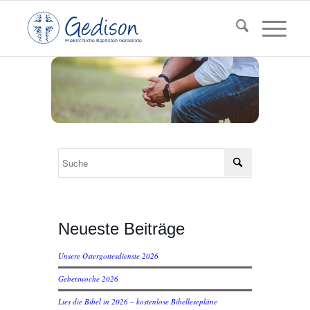
F
reikirchl
ic
he
Ba
pt
isten Gemeinde
Neueste Beiträge
Unsere Ostergottesdienste 2026
Gebetswoche 2026
Lies die Bibel in 2026 – kostenlose Bibellesepläne