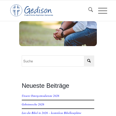
F
reikirchl
ic
he
Ba
pt
isten Gemeinde
Neueste Beiträge
Unsere Ostergottesdienste 2026
Gebetswoche 2026
Lies die Bibel in 2026 – kostenlose Bibellesepläne