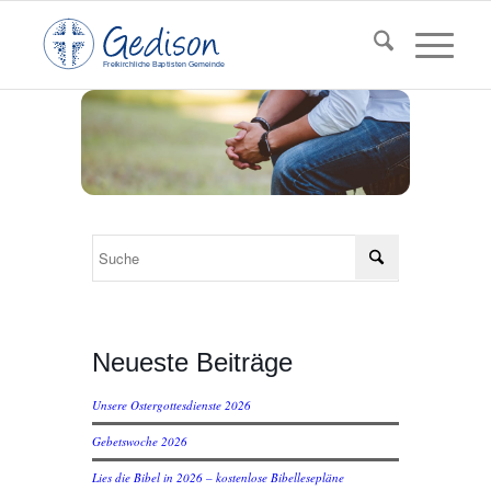
F
reikirchl
ic
he
Ba
pt
isten Gemeinde
Neueste Beiträge
Unsere Ostergottesdienste 2026
Gebetswoche 2026
Lies die Bibel in 2026 – kostenlose Bibellesepläne