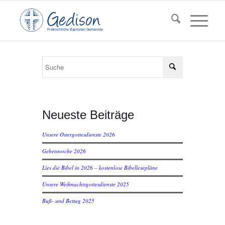
F
reikirchl
ic
he
Ba
pt
isten Gemeinde
Neueste Beiträge
Unsere Ostergottesdienste 2026
Gebetswoche 2026
Lies die Bibel in 2026 – kostenlose Bibellesepläne
Unsere Weihnachtsgottesdienste 2025
Buß- und Bettag 2025