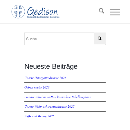
F
reikirchl
ic
he
Ba
pt
isten Gemeinde
Neueste Beiträge
Unsere Ostergottesdienste 2026
Gebetswoche 2026
Lies die Bibel in 2026 – kostenlose Bibellesepläne
Unsere Weihnachtsgottesdienste 2025
Buß- und Bettag 2025