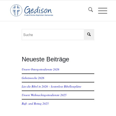
F
reikirchl
ic
he
Ba
pt
isten Gemeinde
Neueste Beiträge
Unsere Ostergottesdienste 2026
Gebetswoche 2026
Lies die Bibel in 2026 – kostenlose Bibellesepläne
Unsere Weihnachtsgottesdienste 2025
Buß- und Bettag 2025