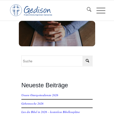
F
reikirchl
ic
he
Ba
pt
isten Gemeinde
Neueste Beiträge
Unsere Ostergottesdienste 2026
Gebetswoche 2026
Lies die Bibel in 2026 – kostenlose Bibellesepläne