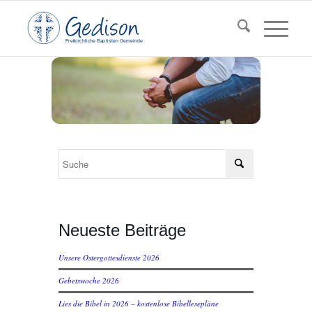
F
reikirchl
ic
he
Ba
pt
isten Gemeinde
Neueste Beiträge
Unsere Ostergottesdienste 2026
Gebetswoche 2026
Lies die Bibel in 2026 – kostenlose Bibellesepläne