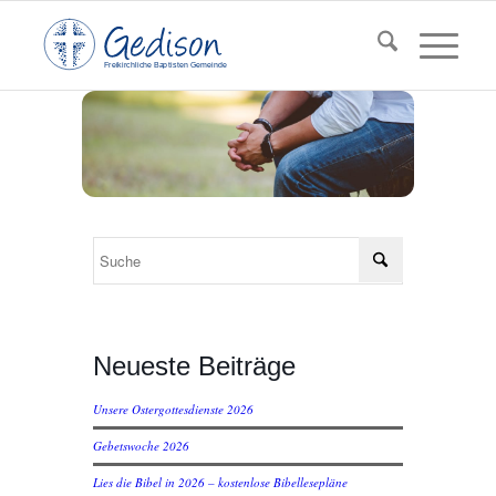
F
reikirchl
ic
he
Ba
pt
isten Gemeinde
Neueste Beiträge
Unsere Ostergottesdienste 2026
Gebetswoche 2026
Lies die Bibel in 2026 – kostenlose Bibellesepläne